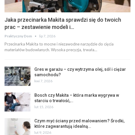
Jaka przecinarka Makita sprawdzi się do twoich
prac – zestawienie modeli i…
Praktyczny Dom
lip 7, 2026
Przecinarka Makita to mocne i niezawodne narzędzie do cięcia
materiałów budowlanych. Wysoka precyzja, trwała…
Gres w garażu – czy wytrzyma olej, sól i ciężar
samochodu?
kwi 7, 2026
Bosch czy Makita – która marka wygrywa w
starciu o trwałość,…
lut 15, 2026
Czym myć ściany przed malowaniem? Środki,
które zagwarantują idealną…
lut 9, 2026