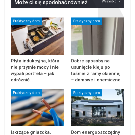
Może ci się spodobać również
Wszystko
Praktyczny dom
Praktyczny dom
Płyta indukcyjna, która
Dobre sposoby na
nie przytnie mocy i nie
usunięcie kleju po
wypali portfela – jak
taśmie z ramy okiennej
odróżnić…
– domowe i chemiczne…
Praktyczny dom
Praktyczny dom
Iskrzące gniazdka,
Dom energooszczędny