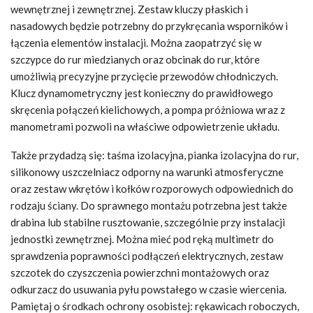
wewnętrznej i zewnętrznej. Zestaw kluczy płaskich i
nasadowych będzie potrzebny do przykręcania wsporników i
łączenia elementów instalacji. Można zaopatrzyć się w
szczypce do rur miedzianych oraz obcinak do rur, które
umożliwią precyzyjne przycięcie przewodów chłodniczych.
Klucz dynamometryczny jest konieczny do prawidłowego
skręcenia połączeń kielichowych, a pompa próżniowa wraz z
manometrami pozwoli na właściwe odpowietrzenie układu.
Także przydadzą się: taśma izolacyjna, pianka izolacyjna do rur,
silikonowy uszczelniacz odporny na warunki atmosferyczne
oraz zestaw wkrętów i kołków rozporowych odpowiednich do
rodzaju ściany. Do sprawnego montażu potrzebna jest także
drabina lub stabilne rusztowanie, szczególnie przy instalacji
jednostki zewnętrznej. Można mieć pod ręką multimetr do
sprawdzenia poprawności podłączeń elektrycznych, zestaw
szczotek do czyszczenia powierzchni montażowych oraz
odkurzacz do usuwania pyłu powstałego w czasie wiercenia.
Pamiętaj o środkach ochrony osobistej: rękawicach roboczych,