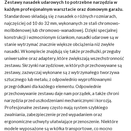
Zestawy nasadek udarowych to potrzebne narzędzia w
każdym profesjonalnym warsztacie oraz domowym garażu.
Standardowo składają się z nasadek o różnych rozmiarach,
najczęściej od 10 do 32 mm, wykonanych ze stali chromowo-
molibdenowej lub chromowo-wanadowej. Dzięki specjalnej
konstrukcji i wzmocnionym ściankom, nasadki udarowe są w
stanie wytrzymać znacznie większe obciążenia niż zwykłe
nasadki. W komplecie znajdują się także przedłużki, przeguby
uniwersalne oraz adaptery, które zwiększają wszechstronność
zestawu. Skrzynki narzędziowe, w których przechowywane są
zestawy, zazwyczaj wykonane są z wytrzymałego tworzywa
sztucznego lub metalu, z odpowiednio wyprofilowanymi
przegródkami dla każdego elementu. Odpowiednie
przechowywanie zestawu daje nam porządek, a także chroni
narzędzia przed uszkodzeniami mechanicznymi i korozją.
Profesjonalne zestawy często mają system szybkiego
zwalniania, zabezpieczenie przed wypadaniem oraz
ergonomiczne uchwyty ułatwiające przenoszenie. Niektóre
modele wyposażone są w kółka transportowe, co mocno