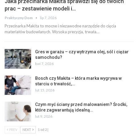
Jaka przecinarka Makita sprawdzi się do twoich
prac – zestawienie modeli i…
Praktyczny Dom
lip 7, 2026
Przecinarka Makita to mocne i niezawodne narzędzie do cięcia
materiałów budowlanych. Wysoka precyzja, trwała…
Gres w garażu – czy wytrzyma olej, sól i ciężar
samochodu?
kwi 7, 2026
Bosch czy Makita – która marka wygrywa w
starciu o trwałość,…
lut 15, 2026
Czym myć ściany przed malowaniem? Środki,
które zagwarantują idealną…
lut 9, 2026
PREV
NEXT
1 od 2 |