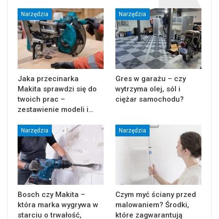
Narzędzia
Narzędzia
Jaka przecinarka
Gres w garażu – czy
Makita sprawdzi się do
wytrzyma olej, sól i
twoich prac –
ciężar samochodu?
zestawienie modeli i…
Narzędzia
Narzędzia
Bosch czy Makita –
Czym myć ściany przed
która marka wygrywa w
malowaniem? Środki,
starciu o trwałość,
które zagwarantują