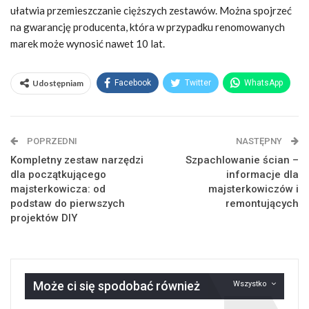
ułatwia przemieszczanie cięższych zestawów. Można spojrzeć
na gwarancję producenta, która w przypadku renomowanych
marek może wynosić nawet 10 lat.
Udostępniam
Facebook
Twitter
WhatsApp
POPRZEDNI
NASTĘPNY
Kompletny zestaw narzędzi
Szpachlowanie ścian –
dla początkującego
informacje dla
majsterkowicza: od
majsterkowiczów i
podstaw do pierwszych
remontujących
projektów DIY
Może ci się spodobać również
Wszystko