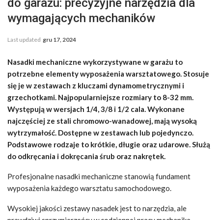
do garażu: precyzyjne narzędzia dla
wymagających mechaników
Last updated
gru 17, 2024
Nasadki mechaniczne wykorzystywane w garażu to
potrzebne elementy wyposażenia warsztatowego. Stosuje
się je w zestawach z kluczami dynamometrycznymi i
grzechotkami. Najpopularniejsze rozmiary to 8-32 mm.
Występują w wersjach 1/4, 3/8 i 1/2 cala. Wykonane
najczęściej ze stali chromowo-wanadowej, m
ają wysoką
wytrzymałość. Dostępne w zestawach lub pojedynczo.
Podstawowe rodzaje to krótkie, długie oraz udarowe. Służą
do odkręcania i dokręcania śrub oraz nakrętek.
Profesjonalne nasadki mechaniczne stanowią fundament
wyposażenia każdego warsztatu samochodowego.
Wysokiej jakości zestawy nasadek jest to narzędzia, ale
prawdziwi sprzymierzeńcy w codziennej pracy mechanika.