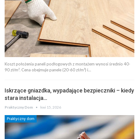
Koszt położenia paneli podłogowych z montażem wynosi średnio 40-
90 zł/m². Cena obejmuje panele (20-60 zł/m²) i…
Iskrzące gniazdka, wypadające bezpieczniki – kiedy
stara instalacja…
Praktyczny Dom
kwi 15, 2026
Praktyczny dom