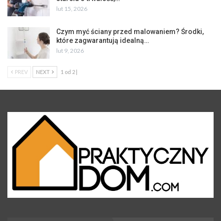
lut 15, 2026
Czym myć ściany przed malowaniem? Środki,
które zagwarantują idealną…
lut 9, 2026
PREV
NEXT
1 od 2 |