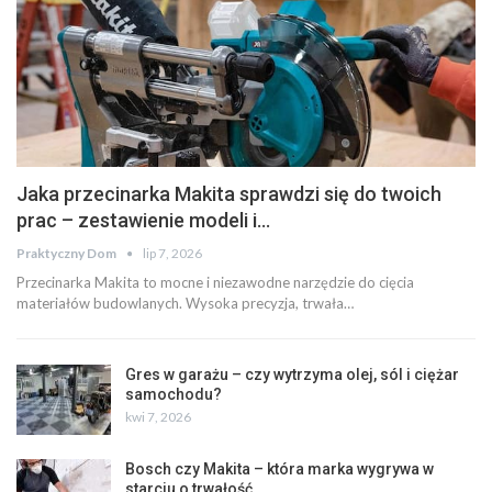
Jaka przecinarka Makita sprawdzi się do twoich
prac – zestawienie modeli i…
Praktyczny Dom
lip 7, 2026
Przecinarka Makita to mocne i niezawodne narzędzie do cięcia
materiałów budowlanych. Wysoka precyzja, trwała…
Gres w garażu – czy wytrzyma olej, sól i ciężar
samochodu?
kwi 7, 2026
Bosch czy Makita – która marka wygrywa w
starciu o trwałość,…